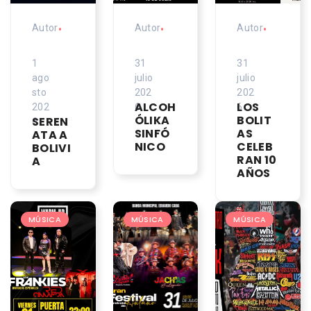
Autor
•
Autor
•
Autor
•
1
31
31
ago
julio
julio
sto
202
202
ALCOH
LOS
202
6
6
ÓLIKA
BOLIT
SEREN
6
SINFÓ
AS
ATA A
NICO
CELEB
BOLIVI
RAN 10
A
AÑOS
MÚSICA
MÚSICA
MÚSICA