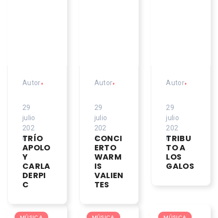
Autor
•
Autor
•
Autor
•
29
29
29
julio
julio
julio
202
202
202
TRÍO
CONCI
TRIBU
6
6
6
APOLO
ERTO
TO A
Y
WARM
LOS
CARLA
IS
GALOS
DERPI
VALIEN
C
TES
MÚSICA
MÚSICA
MÚSICA