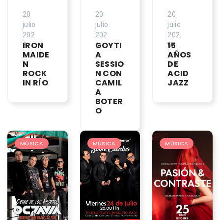
20
20
20
julio
julio
julio
202
202
202
IRON
GOYTI
15
6
6
6
MAIDE
A
AÑOS
N
SESSIO
DE
ROCK
N CON
ACID
IN RÍO
CAMIL
JAZZ
A
BOTER
O
MÚSICA
MÚSICA
MÚSICA