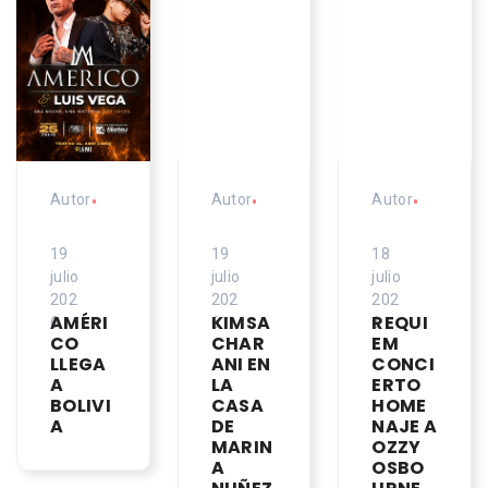
Autor
•
Autor
•
Autor
•
19
19
18
julio
julio
julio
202
202
202
AMÉRI
KIMSA
REQUI
6
6
6
CO
CHAR
EM
LLEGA
ANI EN
CONCI
A
LA
ERTO
BOLIVI
CASA
HOME
A
DE
NAJE A
MARIN
OZZY
A
OSBO