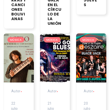
RRAS Y
GALA
JUEVE
CANCI
EN EL
S
ONES
CÍRCU
BOLIVI
LO DE
ANAS
LA
UNIÓN
MÚSICA
MÚSICA
MÚSICA
Autor
•
Autor
•
Autor
•
22
21
20
julio
julio
julio