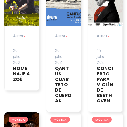
Autor
•
Autor
•
Autor
•
20
20
19
julio
julio
julio
202
202
202
HOME
QANT
CONCI
6
6
6
NAJE A
US
ERTO
ZOÉ
CUAR
PARA
TETO
VIOLÍN
DE
DE
CUERD
BEETH
AS
OVEN
MÚSICA
MÚSICA
MÚSICA