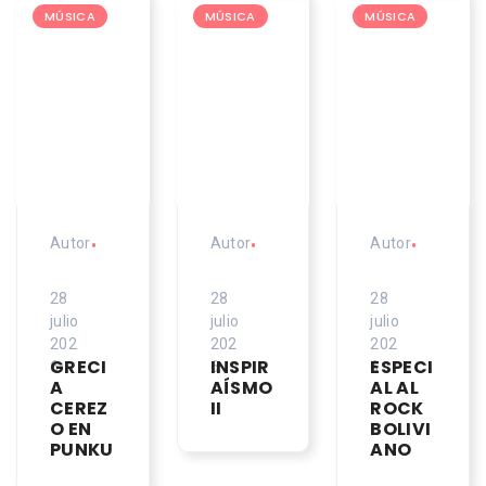
MÚSICA
MÚSICA
MÚSICA
Autor
•
Autor
•
Autor
•
28
28
28
julio
julio
julio
202
202
202
GRECI
INSPIR
ESPECI
6
6
6
A
AÍSMO
AL AL
CEREZ
II
ROCK
O EN
BOLIVI
PUNKU
ANO