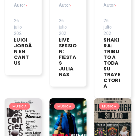
Autor
•
Autor
•
Autor
•
26
26
26
julio
julio
julio
202
202
202
LUIGI
LIVE
SHAKI
6
6
6
JORDÁ
SESSIO
RA:
N EN
N:
TRIBU
CANT
FIESTA
TO A
US
S
TODA
JULIA
SU
NAS
TRAYE
CTORI
A
MÚSICA
MÚSICA
MÚSICA