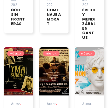
202
202
202
DÚO
HOME
FREDD
6
6
6
SIN
NAJE A
Y
FRONT
MORA
MENDI
ERAS
T
ZÁBAL
EN
CANT
US
MÚSICA
MÚSICA
MÚSICA
Autor
•
Autor
•
Autor
•