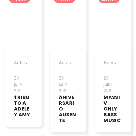
Autor
•
Autor
•
Autor
•
29
28
28
julio
julio
julio
202
202
202
TRIBU
ANIVE
MASSI
6
6
6
TO A
RSARI
V
ADELE
O
ONLY
Y AMY
AUSEN
BASS
TE
MUSIC