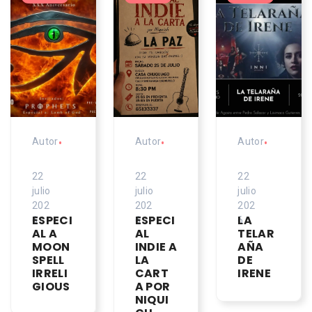
Autor
•
Autor
•
Autor
•
22
22
22
julio
julio
julio
202
202
202
ESPECI
ESPECI
LA
6
6
6
AL A
AL
TELAR
MOON
INDIE A
AÑA
SPELL
LA
DE
IRRELI
CART
IRENE
GIOUS
A POR
NIQUI