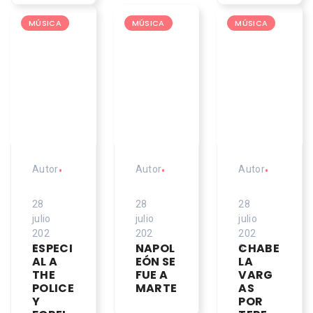
MÚSICA
MÚSICA
MÚSICA
Autor
•
Autor
•
Autor
•
28
28
28
julio
julio
julio
202
202
202
ESPECI
NAPOL
CHABE
6
6
6
AL A
EÓN SE
LA
THE
FUE A
VARG
POLICE
MARTE
AS
Y
POR