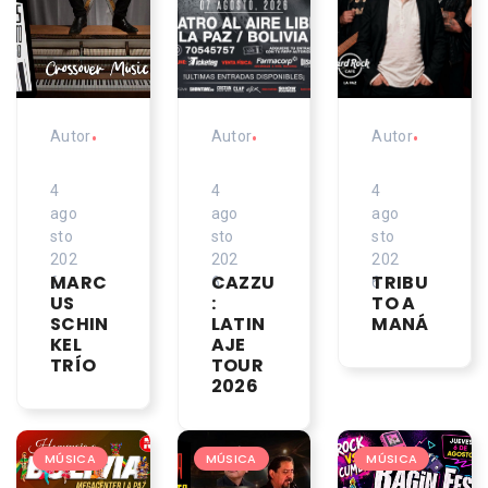
Autor
•
Autor
•
Autor
•
4
4
4
ago
ago
ago
sto
sto
sto
202
202
202
MARC
CAZZU
TRIBU
6
6
6
US
:
TO A
SCHIN
LATIN
MANÁ
KEL
AJE
TRÍO
TOUR
2026
MÚSICA
MÚSICA
MÚSICA