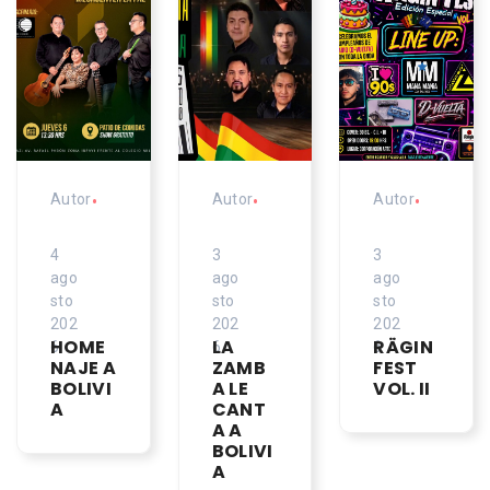
Autor
•
Autor
•
Autor
•
4
3
3
ago
ago
ago
sto
sto
sto
202
202
202
HOME
LA
RÄGIN
6
6
6
NAJE A
ZAMB
FEST
BOLIVI
A LE
VOL. II
A
CANT
A A
BOLIVI
A