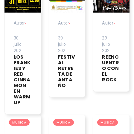
Autor
•
Autor
•
Autor
•
30
30
29
julio
julio
julio
202
202
202
LOS
FESTIV
REENC
6
6
6
FRANK
AL
UENTR
IES Y
RETRE
O CON
RED
TA DE
EL
CINNA
ANTA
ROCK
MON
ÑO
EN
WARM
UP
MÚSICA
MÚSICA
MÚSICA