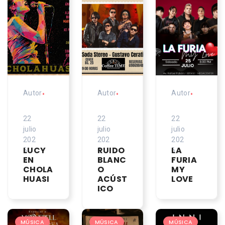
Autor
•
Autor
•
Autor
•
22
22
22
julio
julio
julio
202
202
202
LUCY
RUIDO
LA
6
6
6
EN
BLANC
FURIA
CHOLA
O
MY
HUASI
ACÚST
LOVE
ICO
MÚSICA
MÚSICA
MÚSICA