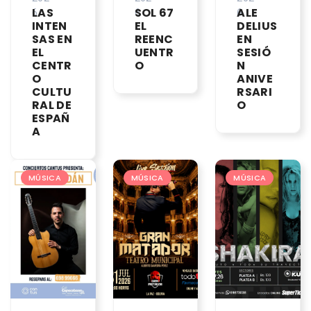
LAS
SOL 67
ALE
6
6
6
INTEN
EL
DELIUS
SAS EN
REENC
EN
EL
UENTR
SESIÓ
CENTR
O
N
O
ANIVE
CULTU
RSARI
RAL DE
O
ESPAÑ
A
MÚSICA
MÚSICA
MÚSICA