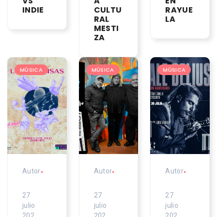
VS
A
EN
INDIE
CULTU
RAYUE
RAL
LA
MESTI
ZA
MÚSICA
MÚSICA
MÚSICA
Autor
•
Autor
•
Autor
•
27
27
27
julio
julio
julio
202
202
202