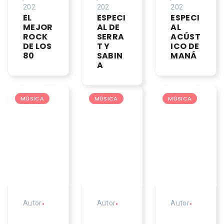
202
202
202
EL
ESPECI
ESPECI
6
6
6
MEJOR
AL DE
AL
ROCK
SERRA
ACÚST
DE LOS
T Y
ICO DE
80
SABIN
MANÁ
A
MÚSICA
MÚSICA
MÚSICA
Autor
•
Autor
•
Autor
•