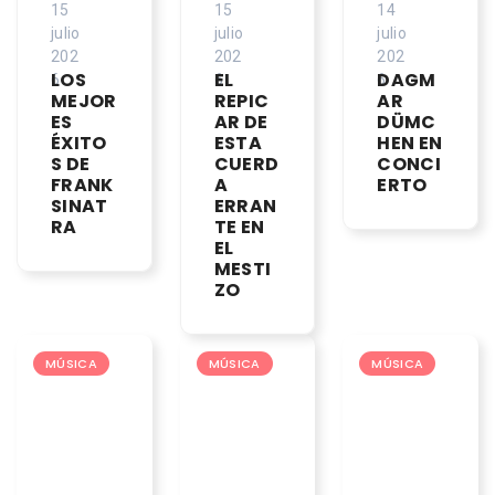
15
15
14
julio
julio
julio
202
202
202
LOS
EL
DAGM
6
6
6
MEJOR
REPIC
AR
ES
AR DE
DÜMC
ÉXITO
ESTA
HEN EN
S DE
CUERD
CONCI
FRANK
A
ERTO
SINAT
ERRAN
RA
TE EN
EL
MESTI
ZO
MÚSICA
MÚSICA
MÚSICA