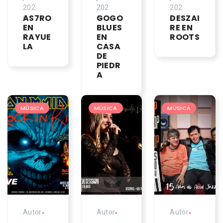
202
202
202
AS7RO
GOGO
DESZAI
6
6
6
EN
BLUES
RE EN
RAYUE
EN
ROOTS
LA
CASA
DE
PIEDR
A
MÚSICA
MÚSICA
MÚSICA
Autor
•
Autor
•
Autor
•