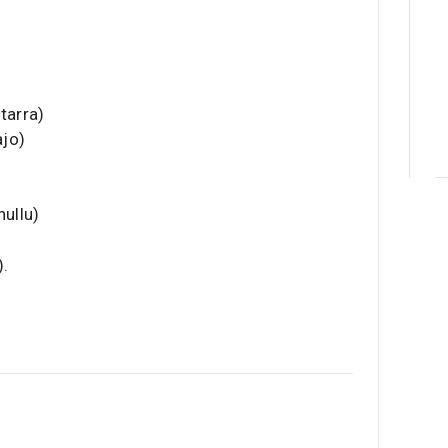
tarra)
ajo)
hullu)
).