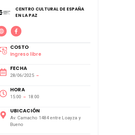
CENTRO CULTURAL DE ESPAÑA
EN LA PAZ
COSTO
Ingreso libre
FECHA
28/06/2025
−
HORA
15:00
−
18:00
UBICACIÓN
Av. Camacho 1484 entre Loayza y
Bueno