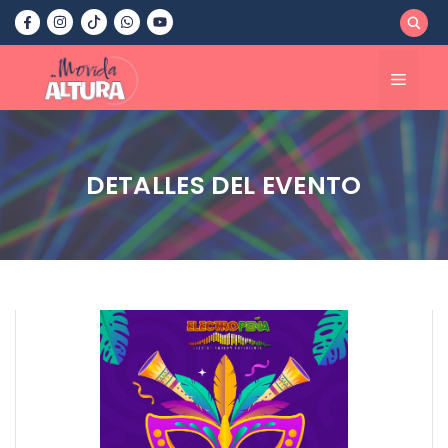
Saltar
al
contenido
Menú
DETALLES DEL EVENTO