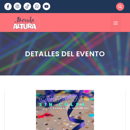
Saltar
al
contenido
Menú
DETALLES DEL EVENTO