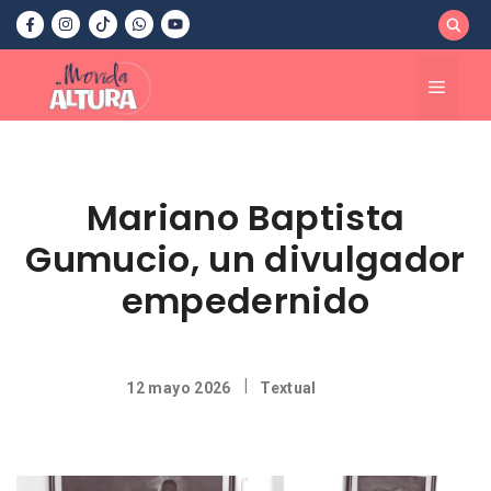
Saltar
al
contenido
Menú
Mariano Baptista
Gumucio, un divulgador
empedernido
|
12 mayo 2026
Textual