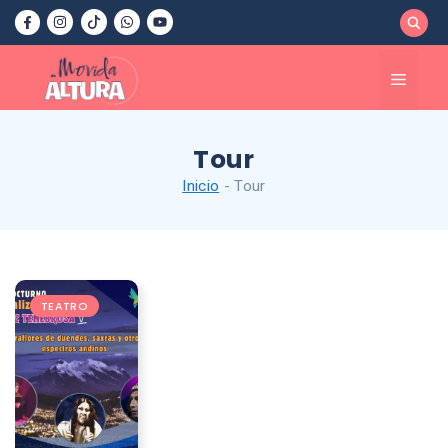
Saltar
al
contenido
Menú
Tour
Inicio
-
Tour
TEATRO