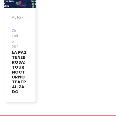
Autor
•
25
juni
o
202
LA PAZ
5
TENEB
ROSA:
TOUR
NOCT
URNO
TEATR
ALIZA
DO