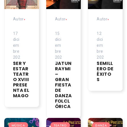
Autor
•
Autor
•
Autor
•
17
15
12
dici
dici
dici
em
em
em
bre
bre
bre
202
202
202
SER Y
JATUN
SEMILL
5
5
5
ESTAR
RAYMI
ERO DE
TEATR
–
ÉXITO
O XVIII
GRAN
S
PRESE
FIESTA
NTA EL
DE
MAGO
DANZA
FOLCL
ÓRICA
MÚSICA
TEATRO
DANZA