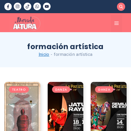
Saltar
al
contenido
Menú
formación artística
Inicio
-
formación artística
TEATRO
DANZA
DANZA