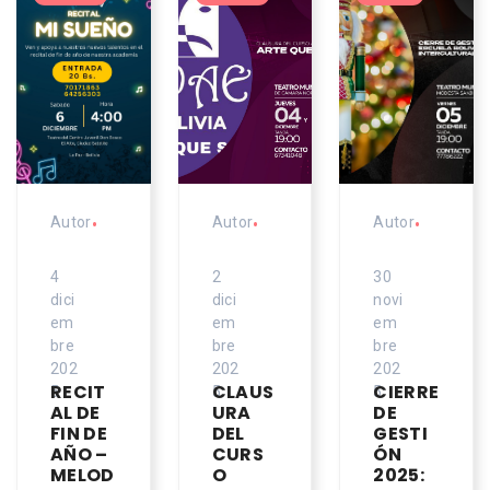
Autor
•
Autor
•
Autor
•
4
2
30
dici
dici
novi
em
em
em
bre
bre
bre
202
202
202
RECIT
CLAUS
CIERRE
5
5
5
AL DE
URA
DE
FIN DE
DEL
GESTI
AÑO –
CURS
ÓN
MELOD
O
2025: