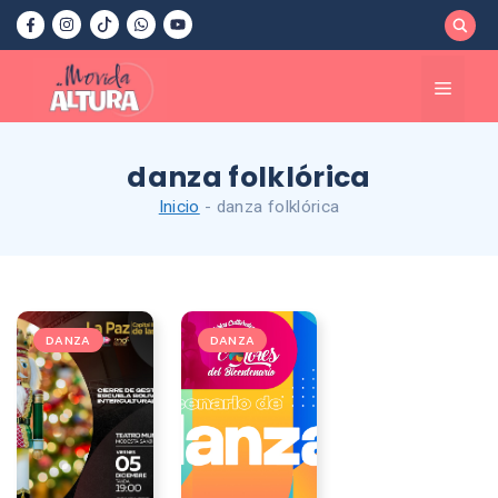
Saltar
al
contenido
Menú
danza folklórica
Inicio
-
danza folklórica
DANZA
DANZA