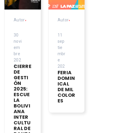
Autor
•
Autor
•
30
11
novi
sep
em
tie
bre
mbr
202
e
CIERRE
5
202
DE
FERIA
5
GESTI
DOMIN
ÓN
ICAL
2025:
DE MIL
ESCUE
COLOR
LA
ES
BOLIVI
ANA
INTER
CULTU
RAL DE