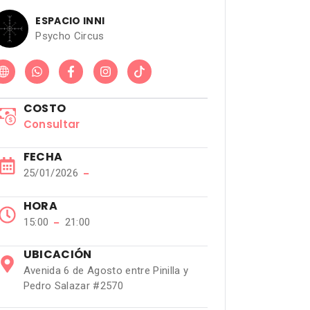
ESPACIO INNI
Psycho Circus
COSTO
Consultar
FECHA
25/01/2026
−
HORA
15:00
−
21:00
UBICACIÓN
Avenida 6 de Agosto entre Pinilla y
Pedro Salazar #2570