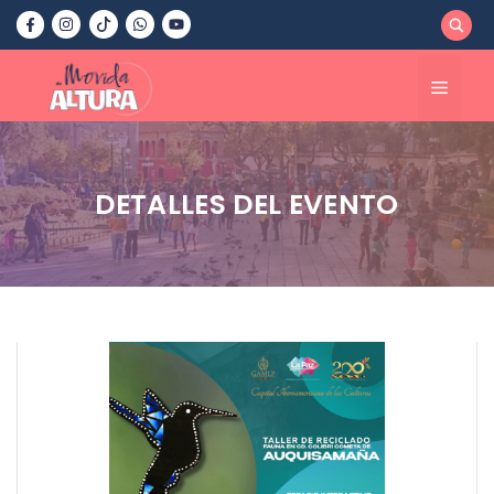
Saltar
al
contenido
Menú
DETALLES DEL EVENTO