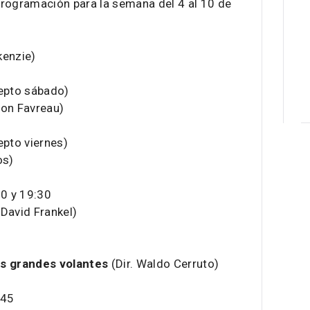
programación para la semana del 4 al 10 de
kenzie)
cepto sábado)
Jon Favreau)
epto viernes)
os)
30 y 19:30
 David Frankel)
s grandes volantes
(Dir. Waldo Cerruto)
:45