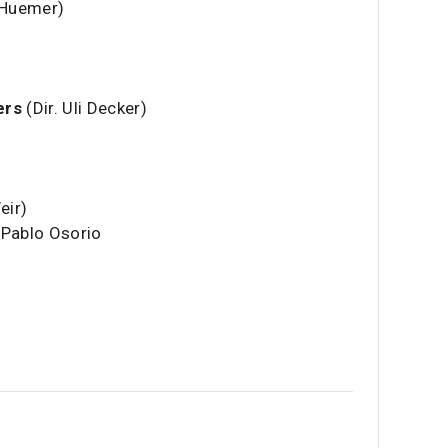
 Huemer)
ers
(Dir. Uli Decker)
eir)
 Pablo Osorio