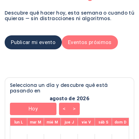
Descubre qué hacer hoy, esta semana o cuando tú
quieras — sin distracciones ni algoritmos.
Publicar mi evento
Eventos próximos
Selecciona un día y descubre qué está
pasando en
agosto de 2026 - current view
agosto de 2026
Skip Calendar
Hoy
<
>
lun
L
mar
M
mié
M
jue
J
vie
V
sáb
S
dom
D