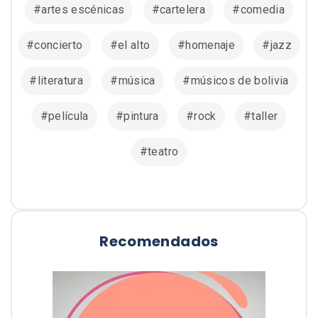
artes escénicas
cartelera
comedia
concierto
el alto
homenaje
jazz
literatura
música
músicos de bolivia
película
pintura
rock
taller
teatro
Recomendados