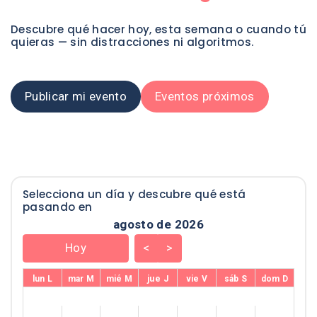
Descubre qué hacer hoy, esta semana o cuando tú
quieras — sin distracciones ni algoritmos.
Publicar mi evento
Eventos próximos
Selecciona un día y descubre qué está
pasando en
agosto de 2026 - current view
agosto de 2026
Skip Calendar
Hoy
<
>
lun
L
mar
M
mié
M
jue
J
vie
V
sáb
S
dom
D