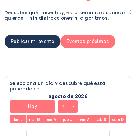
Descubre qué hacer hoy, esta semana o cuando tú
quieras — sin distracciones ni algoritmos.
Publicar mi evento
Eventos próximos
Selecciona un día y descubre qué está
pasando en
agosto de 2026 - current view
agosto de 2026
Skip Calendar
Hoy
<
>
lun
L
mar
M
mié
M
jue
J
vie
V
sáb
S
dom
D