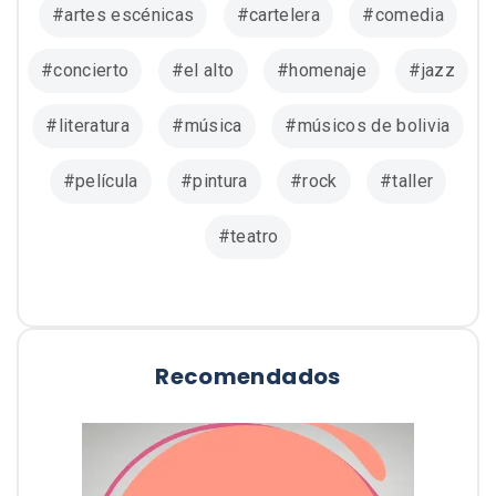
artes escénicas
cartelera
comedia
concierto
el alto
homenaje
jazz
literatura
música
músicos de bolivia
película
pintura
rock
taller
teatro
Recomendados